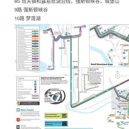
8S 班夫镇和露易丝湖沿线，强斯顿峡谷，城堡山
9路 强斯顿峡谷
10路 梦莲湖