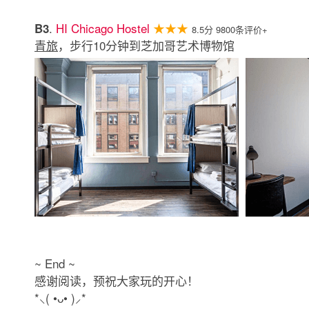
.
HI Chicago Hostel
★★★
B3
8.5分 9800条评价+
青旅
，步行10分钟到芝加哥艺术博物馆
~ End ~
感谢阅读，预祝大家玩的开心！
*⸜( •ᴗ• )⸝*