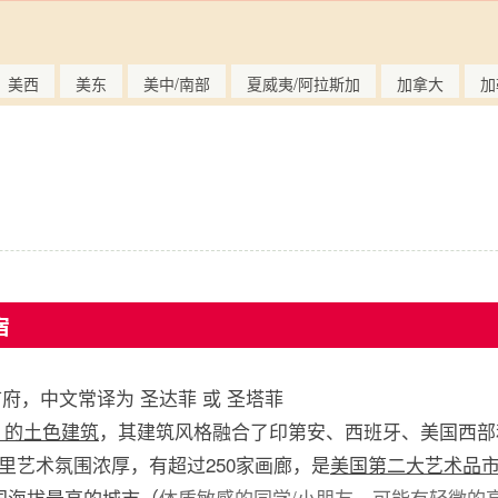
美西
美东
美中/南部
夏威夷/阿拉斯加
加拿大
加
宿
的首府，中文常译为 圣达菲 或 圣塔菲
e 的土色建筑
，其建筑风格融合了印第安、西班牙、美国西部
rent。这里艺术氛围浓厚，有超过250家画廊，是
美国第二大艺术品
国海拔最高的城市
（
体质敏感的同学/小朋友，可能有轻微的