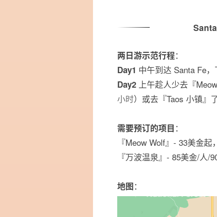
Sant
：
两日游示范行程
中午到达 Santa F
Day1
上午趁人少去『Meow
Day2
小时
）或去『Taos 小镇
：
需要预订的项目
『Meow Wolf』- 33美金起
『万波温泉』- 85美金/人/
：
地图