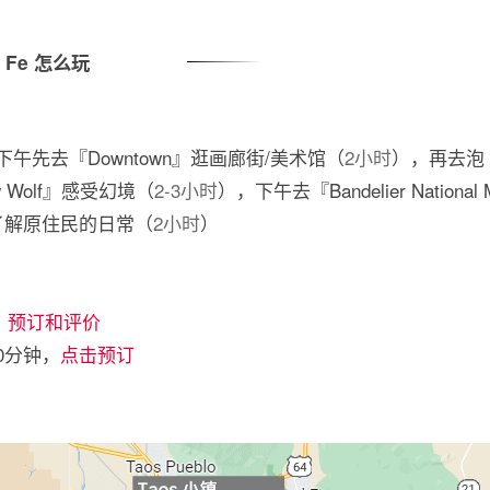
a Fe 怎么玩
e，下午先去『Downtown』逛画廊街/美术馆（
2小时
），再去泡
 Wolf』感受幻境（
2-3小时
），下午去『Bandelier Nation
』了解原住民的日常（
2小时
）
，
预订和评价
90分钟，
点击预订