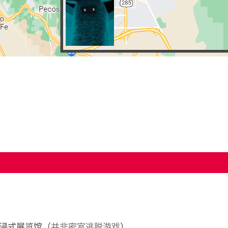
浸式展览馆（
并非密室逃脱游戏
）