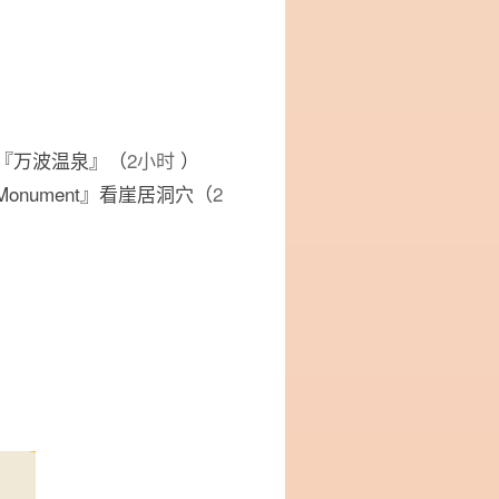
『万波温泉』（
2小时
）
al Monument』看崖居洞穴（
2