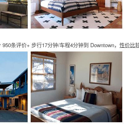
分 950条评价+ 步行17分钟/车程4分钟到 Downtown，
性价比