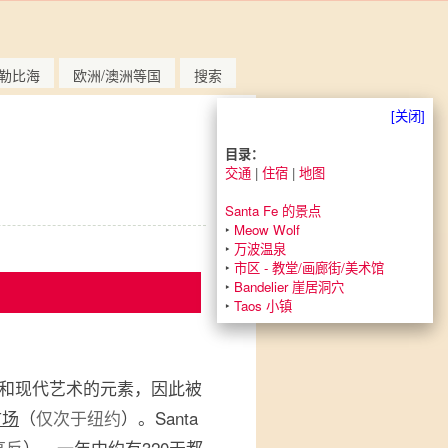
勒比海
欧洲/澳洲等国
搜索
[关闭]
目录：
交通
|
住宿
|
地图
Santa Fe 的景点
‣
Meow Wolf
‣
万波温泉
‣
市区 - 教堂/画廊街/美术馆
‣
Bandelier 崖居洞穴
‣
Taos 小镇
和现代艺术的元素，因此被
市场
（
仅次于纽约
）。Santa
高反
），一年中约有320天都