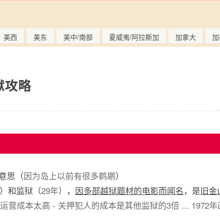
美西
美东
美中/南部
夏威夷/阿拉斯加
加拿大
加
狱攻略
的意思（
因为岛上以前有很多鹈鹕
）
）和监狱（
29年
），
因多部越狱题材的电影而闻名
，是
旧金
运营成本太高 - 关押犯人的成本是其他监狱的3倍 ... 197