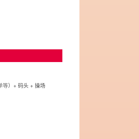
单等
）+ 码头 + 操场