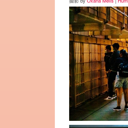
摄影 by
Oxana Melis
|
Humb