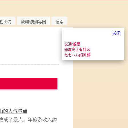
勒比海
欧洲/澳洲等国
搜索
[关闭]
交通/船票
恶魔岛上有什么
七七八八的问题
山的人气景点
2年改成了景点，年旅游收入约