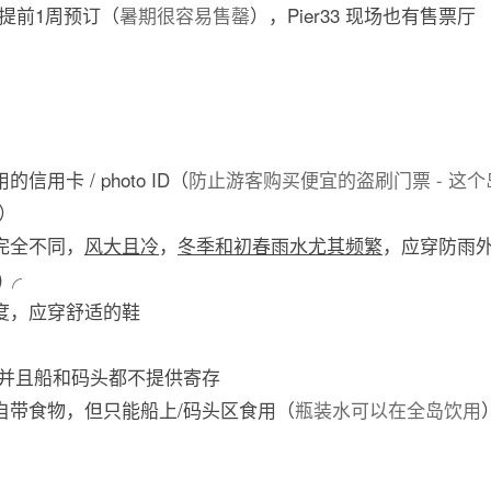
提前1周预订（
暑期很容易售罄
），Pier33 现场也有售票厅
用卡 / photo ID（
防止游客购买便宜的盗刷门票 - 这
）
完全不同，
风大且冷
，
冬季和初春雨水尤其频繁
，应穿防雨
)╭
坡度，应穿舒适的鞋
，并且船和码头都不提供寄存
自带食物，但只能船上/码头区食用（
瓶装水可以在全岛饮用