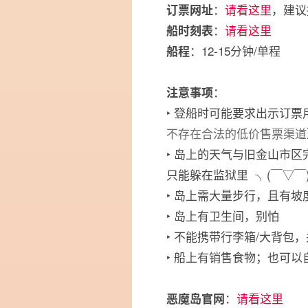
：
请看这里
，建议
订票网址
：
请看这里
船时刻表
：12-15分钟/单程
船程
：
注意事项
‣ 登船时可能要求出示订票用的信
不存在合法的低价售票渠道
‣ 岛上的天气与旧金山市区
只能躲在监狱里 ╮(￣▽￣
‣ 岛上需大量步行，且有
‣ 岛上有卫生间，别怕
‣ 不能携带行李箱/大背包
‣ 船上有销售食物；也可以
：
请看这里
恶魔岛官网