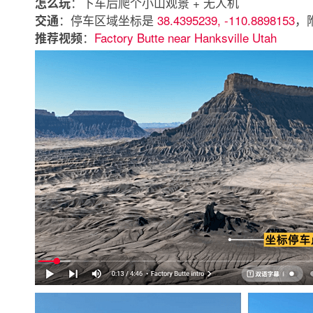
：下车后爬个小山观景 + 无人机
怎么玩
：停车区域坐标是
38.4395239, -110.8898153
，
交通
：
Factory Butte near Hanksville Utah
推荐视频