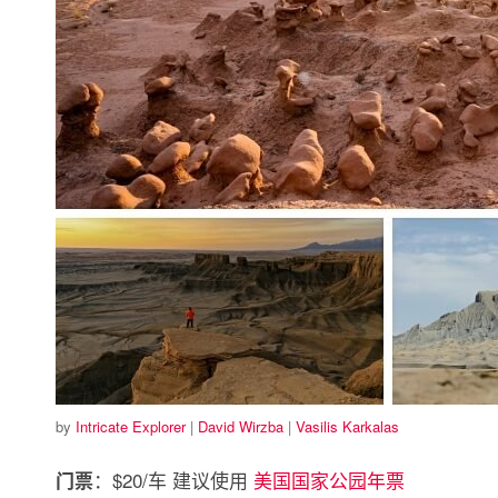
by
Intricate Explorer
|
David Wirzba
|
Vasilis Karkalas
：$20/车 建议使用
美国国家公园年票
门票