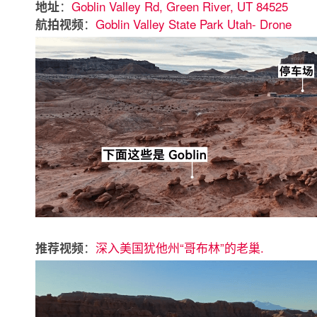
：
Goblin Valley Rd, Green River, UT 84525
地址
：
Goblin Valley State Park Utah- Drone
航拍视频
：
深入美国犹他州“哥布林”的老巢.
推荐视频