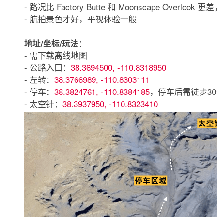
- 路况比 Factory Butte 和 Moonscape 
- 航拍景色才好，平视体验一般
：
地址/坐标/玩法
- 需下载离线地图
- 公路入口：
38.3694500, -110.8318950
- 左转：
38.3766989, -110.8303111
- 停车：
38.3824761, -110.8384185
，停车后需徒步3
- 太空针：
38.3937950, -110.8323410