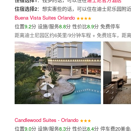
住宿选择1
：想实惠些的话，可以住在迪士尼乐园附
住宿选择2
Buena Vista Suites Orlando
★★★★
位置
9.2
分 设施/服务
8.8
分 性价比
8.9
分 免费停车
距离迪士尼园区约6英里/9分钟车程 + 免费班车，距离
Candlewood Suites - Orlando
★★★
位置
9.0
分 设施/服务
8.3
分 性价比
8.4
分 停车费20美金