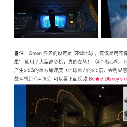
：Green 任务的设定是 '环绕地球'，仅仅是用座
备注
星'，使用了大型离心机，真的在转！（
4个离心机，
产生2.5G的重力加速度（
地球重力的2.5倍，会明显
战斗机则有4-9G
）可以看下面视频
Behind Disney's 