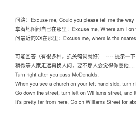
问路：Excuse me, Could you please tell me the way to
拿着地图问自己在那里：Excuse me, Where am I on t
问最近的XX在那里：Excuse me, where is the neares
可能回答（有很多种，抓关键词就好） ---- 提示
稍微等人家走远再换人问，要不那人会觉得你耍他....
Turn right after you pass McDonalds.
When you see a church on your left hand side, turn ri
Go down the street, turn left on Williams street, and i
It's pretty far from here, Go on Williams Street for abo