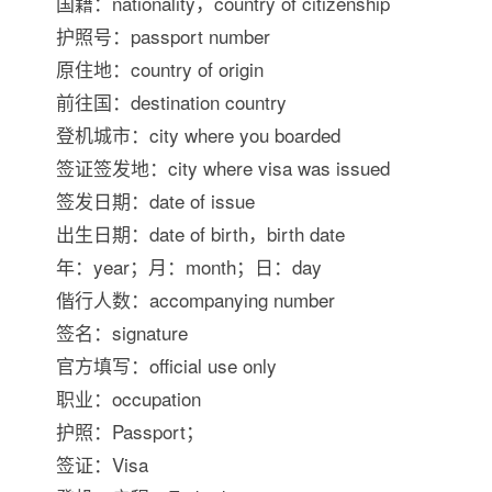
国籍：nationality，country of citizenship
护照号：passport number
原住地：country of origin
前往国：destination country
登机城市：city where you boarded
签证签发地：city where visa was issued
签发日期：date of issue
出生日期：date of birth，birth date
年：year；月：month；日：day
偕行人数：accompanying number
签名：signature
官方填写：official use only
职业：occupation
护照：Passport；
签证：Visa