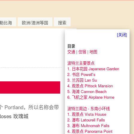
勒比海
欧洲/澳洲等国
搜索
[关闭]
目录
交通
|
住宿
|
地图
波特兰主要景点
1. 日本花园 Japanese Garden
2. 书店 Powell's
3. 兰苏园 Lan Su
4. 观景点 Pittock Mansion
5. 海滩 Cannon Beach
6. 飞机之家 Airplane Home
Portland，所以名称会带
波特兰周边 - 东南小环线
1. 观景点 Vista House
ses 玫瑰城
2. 瀑布 Latourell Falls
3. 瀑布 Multnomah Falls
4. 观景点 Panorama Point