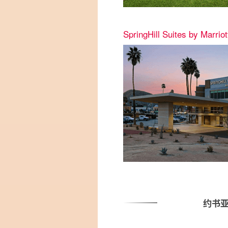
SpringHill Suites by Marrio
约书亚