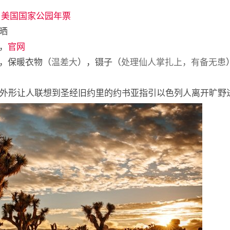
用
美国国家公园年票
晒
，
官网
，保暖衣物（
温差大
），镊子（
处理仙人掌扎上，有备无患
因外形让人联想到圣经旧约里的约书亚指引以色列人离开旷野