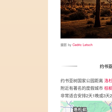
摄影 by
Cedric Letsch
约书
约书亚树国家公园距离
洛
附近有著名的度假城市
棕榈泉
非常适合安排2天1晚或3天