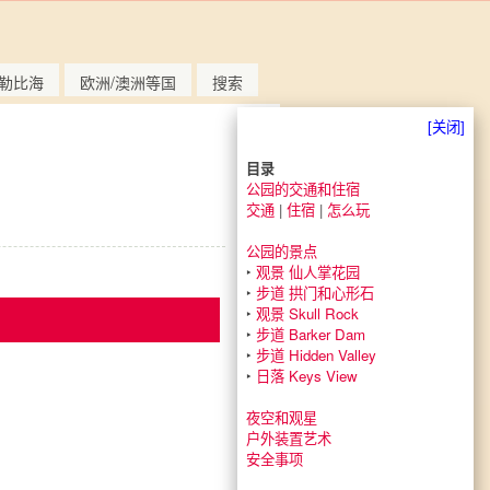
勒比海
欧洲/澳洲等国
搜索
[关闭]
目录
公园的交通和住宿
交通
|
住宿
|
怎么玩
公园的景点
‣
观景 仙人掌花园
‣
步道 拱门和心形石
‣
观景 Skull Rock
‣
步道 Barker Dam
‣
步道 Hidden Valley
‣
日落 Keys View
夜空和观星
户外装置艺术
安全事项