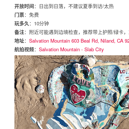
：日出到日落，不建议夏季到访/太热
开放时间
：免费
门票
：10分钟
玩多久
：附近可能遇到边境检查，推荐带上护照/绿卡
备注
：
Salvation Mountain 603 Beal Rd, Niland, CA 9
地址
：
Salvation Mountain - Slab City
航拍视频