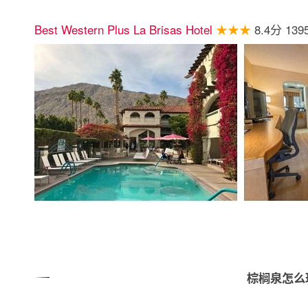
Best Western Plus La Brisas Hotel
★★★
8.4分 13
棕榈泉怎么