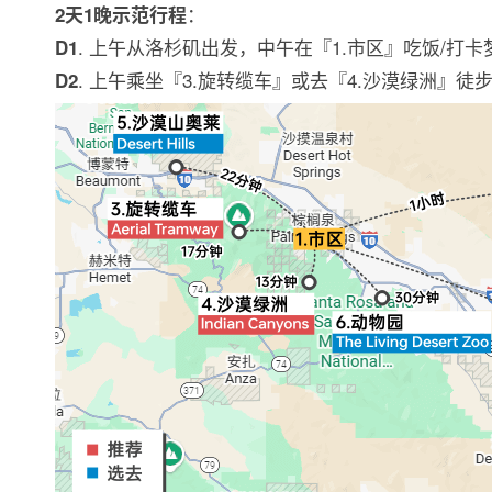
：
2天1晚示范行程
. 上午从洛杉矶出发，中午在『1.市区』吃饭/打
D1
. 上午乘坐『3.旋转缆车』或去『4.沙漠绿洲』
D2