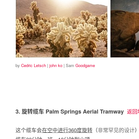
by
Cedric Letsch
|
john ko
| Sam
Goodgame
3. 旋转缆车 Palm Springs Aerial Tramway
返回
这个缆车会
在空中进行360度旋转
（
非常罕见的设计