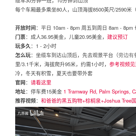
缆车30分钟一班，10分钟到山顶
每个车厢最多乘坐80人，山顶海拔8500英尺/2590米
：平日 10am - 8pm 周五到周日 8am - 8p
开放时间
：成人36.95美金，儿童20.95美金，
建议预订
门票
：1 - 2小时
玩多久
：坐缆车到达山顶后，先去观景平台（
旁边有
怎么玩
里/3.1千米，海拔爬升95米，约需1小时，
参考视频见
冷，冬天有积雪，夏天也要带外套
：
请看这里
官网
：停车费15美金
1 Tramway Rd, Palm Springs, 
地址
：
和爸爸的黑五购物+棕榈泉+Joshua Tr
推荐视频