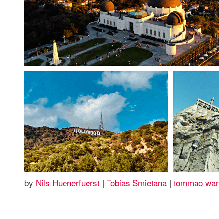
by
Nils Huenerfuerst
|
Tobias Smietana
|
tommao wa