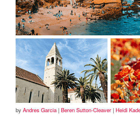
by
Andres Garcia
|
Beren Sutton-Cleaver
|
Heidi Kad