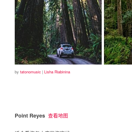
by
tatonomusic
|
Lisha Riabinina
Point Reyes
查看地图