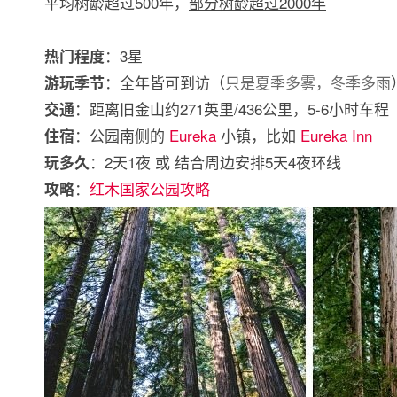
平均树龄超过500年，
部分树龄超过2000年
：3星
热门程度
：全年皆可到访（
只是夏季多雾，冬季多雨
游玩季节
：距离旧金山约271英里/436公里，5-6小时车程
交通
：公园南侧的
Eureka
小镇，比如
Eureka Inn
住宿
：2天1夜 或 结合周边安排5天4夜环线
玩多久
：
红木国家公园攻略
攻略