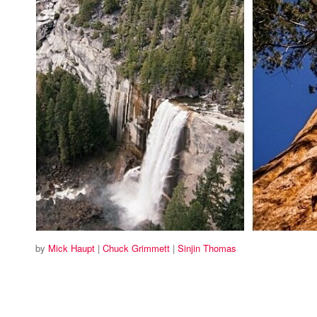
by
Mick Haupt
|
Chuck Grimmett
|
Sinjin Thomas