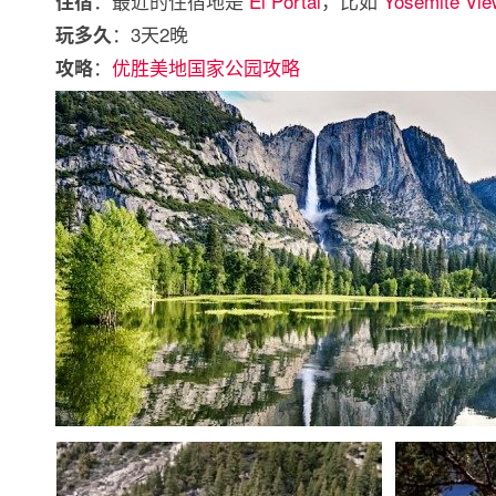
：最近的住宿地是
El Portal
，比如
Yosemite Vie
住宿
：3天2晚
玩多久
：
优胜美地国家公园攻略
攻略