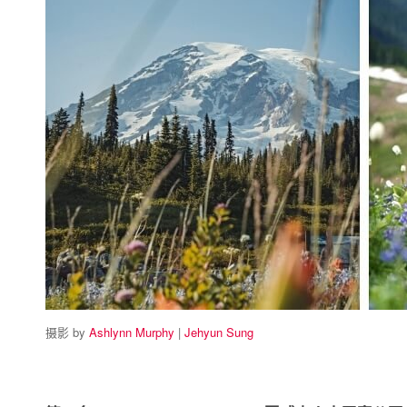
摄影 by
Ashlynn Murphy
|
Jehyun Sung