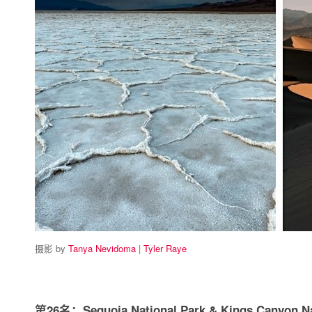
摄影 by
Tanya Nevidoma
|
Tyler Raye
第26名：Sequoia National Park & Kings Can